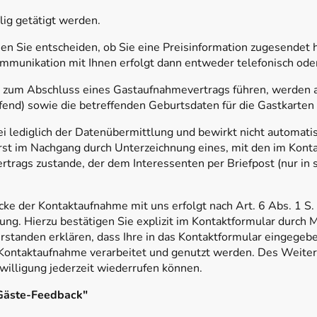
ig getätigt werden.
n Sie entscheiden, ob Sie eine Preisinformation zugesendet h
munikation mit Ihnen erfolgt dann entweder telefonisch oder 
kt zum Abschluss eines Gastaufnahmevertrags führen, werden 
fend) sowie die betreffenden Geburtsdaten für die Gastkarten
i lediglich der Datenübermittlung und bewirkt nicht automatis
rst im Nachgang durch Unterzeichnung eines, mit den im Kon
trags zustande, der dem Interessenten per Briefpost (nur in
e der Kontaktaufnahme mit uns erfolgt nach Art. 6 Abs. 1 S.
lligung. Hierzu bestätigen Sie explizit im Kontaktformular durc
erstanden erklären, dass Ihre in das Kontaktformular eingege
Kontaktaufnahme verarbeitet und genutzt werden. Des Weitere
nwilligung jederzeit wiederrufen können.
"Gäste-Feedback"