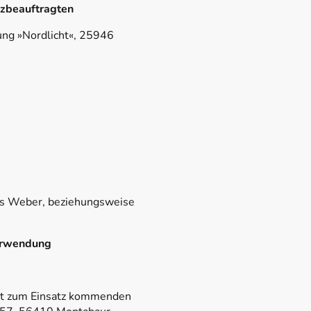
tzbeauftragten
ung »Nordlicht«, 25946
mas Weber, beziehungsweise
erwendung
ät zum Einsatz kommenden