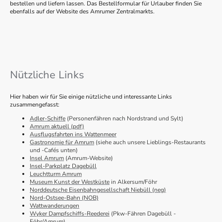
bestellen und liefern lassen. Das Bestellformular für Urlauber finden Sie
ebenfalls auf der Website des Amrumer Zentralmarkts.
Nützliche Links
Hier haben wir für Sie einige nützliche und interessante Links
zusammengefasst:
Adler-Schiffe
(Personenfähren nach Nordstrand und Sylt)
Amrum aktuell (pdf)
Ausflugsfahrten ins Wattenmeer
Gastronomie für Amrum
(siehe auch unsere Lieblings-Restaurants
und -Cafés unten)
Insel Amrum
(Amrum-Website)
Insel-Parkplatz Dagebüll
Leuchtturm Amrum
Museum Kunst der Westküste
in Alkersum/Föhr
Norddeutsche Eisenbahngesellschaft Niebüll (neg)
Nord-Ostsee-Bahn (NOB)
Wattwanderungen
Wyker Dampfschiffs-Reederei
(Pkw-Fähren Dagebüll -
Föhr/Amrum)