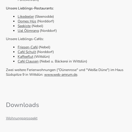
Unsere Lieblings-Restaurants:
Likedeeler
(Steenodde)
Oomes Hüs
(Norddorf)
Seekiste
(Nebel)
Ual Öömrang
(Norddorf)
Unsere Lieblings-Cafés:
Friesen-Café
(Nebel)
Café Schult
(Norddorf)
Kaffeeflut
(Wittdün)
Café Clausen
(Nebel u. Bäckerei in Wittdün)
​Zwei weitere Ferienwohnungen ("Dünenrose" und "Weiße Düne") im Haus
Südspitze 9 in Wittdün:
www.web-amrum.de
.
Downloads
Wohnungsprospekt