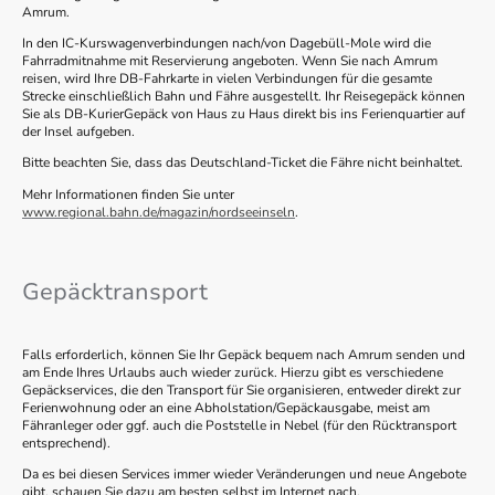
Amrum.
In den IC-Kurswagenverbindungen nach/von Dagebüll-Mole wird die
Fahrradmitnahme mit Reservierung angeboten. Wenn Sie nach Amrum
reisen, wird Ihre DB-Fahrkarte in vielen Verbindungen für die gesamte
Strecke einschließlich Bahn und Fähre ausgestellt. Ihr Reisegepäck können
Sie als DB-KurierGepäck von Haus zu Haus direkt bis ins Ferienquartier auf
der Insel aufgeben.
Bitte beachten Sie, dass das Deutschland-Ticket die Fähre nicht beinhaltet.
Mehr Informationen finden Sie unter
www.regional.bahn.de/magazin/nordseeinseln
.
Gepäcktransport
Falls erforderlich, können Sie Ihr Gepäck bequem nach Amrum senden und
am Ende Ihres Urlaubs auch wieder zurück. Hierzu gibt es verschiedene
Gepäckservices, die den Transport für Sie organisieren, entweder direkt zur
Ferienwohnung oder an eine Abholstation/Gepäckausgabe, meist am
Fähranleger oder ggf. auch die Poststelle in Nebel (für den Rücktransport
entsprechend).
Da es bei diesen Services immer wieder Veränderungen und neue Angebote
gibt, schauen Sie dazu am besten selbst im Internet nach.