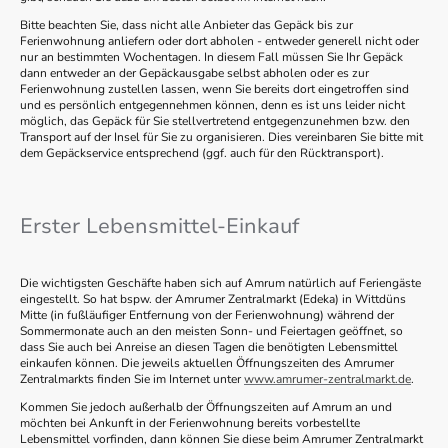
Bitte beachten Sie, dass nicht alle Anbieter das Gepäck bis zur
Ferienwohnung anliefern oder dort abholen - entweder generell nicht oder
nur an bestimmten Wochentagen. In diesem Fall müssen Sie Ihr Gepäck
dann entweder an der Gepäckausgabe selbst abholen oder es zur
Ferienwohnung zustellen lassen, wenn Sie bereits dort eingetroffen sind
und es persönlich entgegennehmen können, denn es ist uns leider nicht
möglich, das Gepäck für Sie stellvertretend entgegenzunehmen bzw. den
Transport auf der Insel für Sie zu organisieren. Dies vereinbaren Sie bitte mit
dem Gepäckservice entsprechend (ggf. auch für den Rücktransport).
Erster Lebensmittel-Einkauf
Die wichtigsten Geschäfte haben sich auf Amrum natürlich auf Feriengäste
eingestellt. So hat bspw. der Amrumer Zentralmarkt (Edeka) in Wittdüns
Mitte (in fußläufiger Entfernung von der Ferienwohnung) während der
Sommermonate auch an den meisten Sonn- und Feiertagen geöffnet, so
dass Sie auch bei Anreise an diesen Tagen die benötigten Lebensmittel
einkaufen können. Die jeweils aktuellen Öffnungszeiten des Amrumer
Zentralmarkts finden Sie im Internet unter
www.amrumer-zentralmarkt.de
.
Kommen Sie jedoch außerhalb der Öffnungszeiten auf Amrum an und
möchten bei Ankunft in der Ferienwohnung bereits vorbestellte
Lebensmittel vorfinden, dann können Sie diese beim Amrumer Zentralmarkt